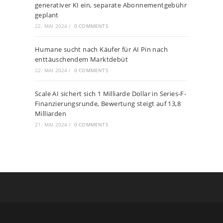
generativer KI ein, separate Abonnementgebühr
geplant
22. MAI 2024
/
0 COMMENTS
Humane sucht nach Käufer für AI Pin nach
enttäuschendem Marktdebüt
22. MAI 2024
/
0 COMMENTS
Scale AI sichert sich 1 Milliarde Dollar in Series-F-
Finanzierungsrunde, Bewertung steigt auf 13,8
Milliarden
21. MAI 2024
/
0 COMMENTS