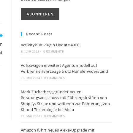
Recent Posts
in
ActivityPub Plugin Update 4.6.0
mt
8. JUNI 2025
/
0 COMMENTS
Volkswagen erweitert Agenturmodell auf
Verbrennerfahrzeuge trotz Händlerwiderstand
23. MAI 2024
/
0 COMMENTS
Mark Zuckerberg gründet neuen
Beratungsausschuss mit Führungskräften von
Shopify, Stripe und weiteren zur Förderung von
KI und Technologie bei Meta
22. MAI 2024
/
0 COMMENTS
Amazon führt neues Alexa-Upgrade mit