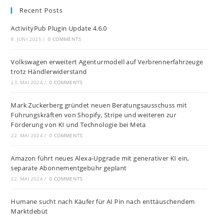
Recent Posts
ActivityPub Plugin Update 4.6.0
8. JUNI 2025
/
0 COMMENTS
Volkswagen erweitert Agenturmodell auf Verbrennerfahrzeuge
trotz Händlerwiderstand
23. MAI 2024
/
0 COMMENTS
Mark Zuckerberg gründet neuen Beratungsausschuss mit
Führungskräften von Shopify, Stripe und weiteren zur
Förderung von KI und Technologie bei Meta
22. MAI 2024
/
0 COMMENTS
Amazon führt neues Alexa-Upgrade mit generativer KI ein,
separate Abonnementgebühr geplant
22. MAI 2024
/
0 COMMENTS
Humane sucht nach Käufer für AI Pin nach enttäuschendem
Marktdebüt