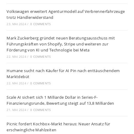
Volkswagen erweitert Agenturmodell auf Verbrennerfahrzeuge
trotz Händlerwiderstand
23. MAI 2024
/
0 COMMENTS
Mark Zuckerberg gründet neuen Beratungsausschuss mit
Führungskräften von Shopify, Stripe und weiteren zur
Förderung von KI und Technologie bei Meta
22. MAI 2024
/
0 COMMENTS
Humane sucht nach Käufer für AI Pin nach enttäuschendem
Marktdebüt
22. MAI 2024
/
0 COMMENTS
Scale AI sichert sich 1 Milliarde Dollar in Series-F-
Finanzierungsrunde, Bewertung steigt auf 13,8 Milliarden
21. MAI 2024
/
0 COMMENTS
Picnic fordert Kochbox-Markt heraus: Neuer Ansatz für
erschwingliche Mahlzeiten