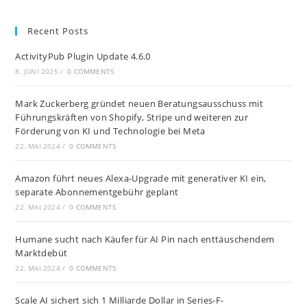
Recent Posts
ActivityPub Plugin Update 4.6.0
8. JUNI 2025
/
0 COMMENTS
Mark Zuckerberg gründet neuen Beratungsausschuss mit
Führungskräften von Shopify, Stripe und weiteren zur
Förderung von KI und Technologie bei Meta
22. MAI 2024
/
0 COMMENTS
Amazon führt neues Alexa-Upgrade mit generativer KI ein,
separate Abonnementgebühr geplant
22. MAI 2024
/
0 COMMENTS
Humane sucht nach Käufer für AI Pin nach enttäuschendem
Marktdebüt
22. MAI 2024
/
0 COMMENTS
Scale AI sichert sich 1 Milliarde Dollar in Series-F-