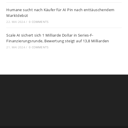
Humane sucht nach Käufer für AI Pin nach enttäuschendem
Marktdebüt
22. MAI 2024
/
0 COMMENTS
Scale AI sichert sich 1 Milliarde Dollar in Series-F-
Finanzierungsrunde, Bewertung steigt auf 13,8 Milliarden
21. MAI 2024
/
0 COMMENTS