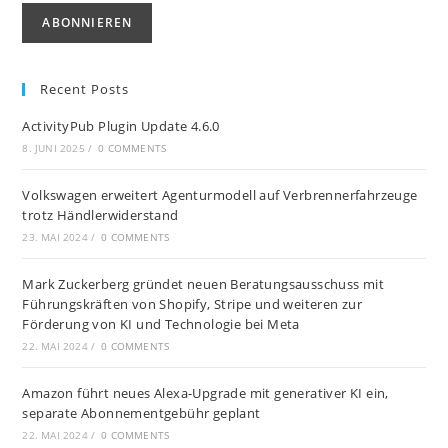
Recent Posts
ActivityPub Plugin Update 4.6.0
8. JUNI 2025
/
0 COMMENTS
Volkswagen erweitert Agenturmodell auf Verbrennerfahrzeuge
trotz Händlerwiderstand
23. MAI 2024
/
0 COMMENTS
Mark Zuckerberg gründet neuen Beratungsausschuss mit
Führungskräften von Shopify, Stripe und weiteren zur
Förderung von KI und Technologie bei Meta
22. MAI 2024
/
0 COMMENTS
Amazon führt neues Alexa-Upgrade mit generativer KI ein,
separate Abonnementgebühr geplant
22. MAI 2024
/
0 COMMENTS