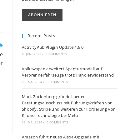
Recent Posts
ActivityPub Plugin Update 4.6.0
te
8. JUNI 2025
/
0 COMMENTS
er
Volkswagen erweitert Agenturmodell auf
Verbrennerfahrzeuge trotz Händlerwiderstand
23. MAI 2024
/
0 COMMENTS
Mark Zuckerberg gründet neuen
Beratungsausschuss mit Führungskräften von
Shopify, Stripe und weiteren zur Förderung von
KI und Technologie bei Meta
22. MAI 2024
/
0 COMMENTS
Amazon führt neues Alexa-Upgrade mit