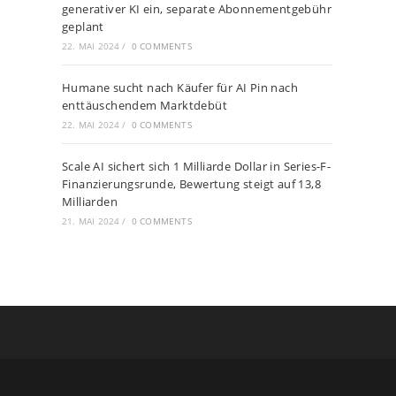
generativer KI ein, separate Abonnementgebühr
geplant
22. MAI 2024
/
0 COMMENTS
Humane sucht nach Käufer für AI Pin nach
enttäuschendem Marktdebüt
22. MAI 2024
/
0 COMMENTS
Scale AI sichert sich 1 Milliarde Dollar in Series-F-
Finanzierungsrunde, Bewertung steigt auf 13,8
Milliarden
21. MAI 2024
/
0 COMMENTS