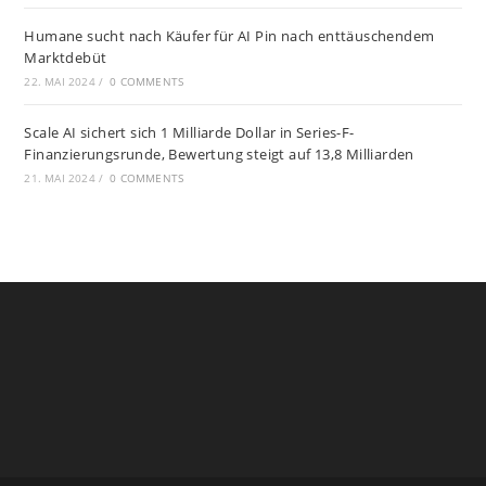
Humane sucht nach Käufer für AI Pin nach enttäuschendem
Marktdebüt
22. MAI 2024
/
0 COMMENTS
Scale AI sichert sich 1 Milliarde Dollar in Series-F-
Finanzierungsrunde, Bewertung steigt auf 13,8 Milliarden
21. MAI 2024
/
0 COMMENTS