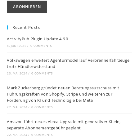
Recent Posts
ActivityPub Plugin Update 4.6.0
8. JUNI 2025
/
0 COMMENTS
Volkswagen erweitert Agenturmodell auf Verbrennerfahrzeuge
trotz Händlerwiderstand
23. MAI 2024
/
0 COMMENTS
Mark Zuckerberg gründet neuen Beratungsausschuss mit
Führungskräften von Shopify, Stripe und weiteren zur
Förderung von KI und Technologie bei Meta
22. MAI 2024
/
0 COMMENTS
Amazon führt neues Alexa-Upgrade mit generativer KI ein,
separate Abonnementgebühr geplant
22. MAI 2024
/
0 COMMENTS