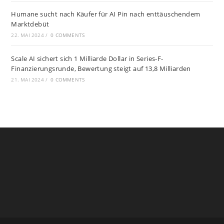
Humane sucht nach Käufer für AI Pin nach enttäuschendem
Marktdebüt
22. MAI 2024
/
0 COMMENTS
Scale AI sichert sich 1 Milliarde Dollar in Series-F-
Finanzierungsrunde, Bewertung steigt auf 13,8 Milliarden
21. MAI 2024
/
0 COMMENTS