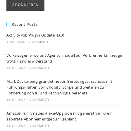
Recent Posts
ActivityPub Plugin Update 4.6.0
8. JUNI 2025
/
0 COMMENTS
Volkswagen erweitert Agenturmodell auf Verbrennerfahrzeuge
trotz Händlerwiderstand
23. MAI 2024
/
0 COMMENTS
Mark Zuckerberg gründet neuen Beratungsausschuss mit
Führungskräften von Shopify, Stripe und weiteren zur
Förderung von KI und Technologie bei Meta
22. MAI 2024
/
0 COMMENTS
Amazon führt neues Alexa-Upgrade mit generativer KI ein,
separate Abonnementgebühr geplant
22. MAI 2024
/
0 COMMENTS