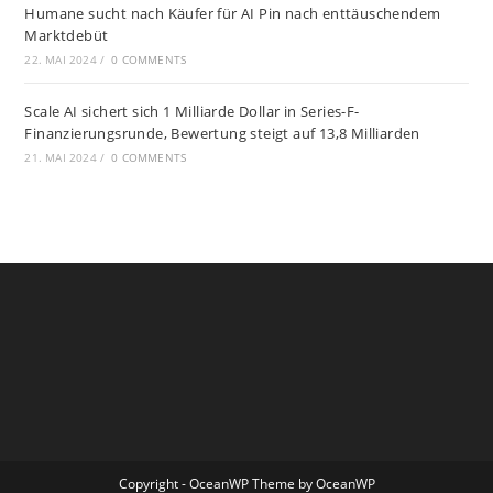
Humane sucht nach Käufer für AI Pin nach enttäuschendem
Marktdebüt
22. MAI 2024
/
0 COMMENTS
Scale AI sichert sich 1 Milliarde Dollar in Series-F-
Finanzierungsrunde, Bewertung steigt auf 13,8 Milliarden
21. MAI 2024
/
0 COMMENTS
Copyright - OceanWP Theme by OceanWP