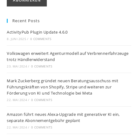
Recent Posts
ActivityPub Plugin Update 4.6.0
8. JUNI 2025
/
0 COMMENTS
Volkswagen erweitert Agenturmodell auf Verbrennerfahrzeuge
trotz Händlerwiderstand
23. MAI 2024
/
0 COMMENTS
Mark Zuckerberg gründet neuen Beratungsausschuss mit
Führungskräften von Shopify, Stripe und weiteren zur
Förderung von KI und Technologie bei Meta
22. MAI 2024
/
0 COMMENTS
Amazon führt neues Alexa-Upgrade mit generativer KI ein,
separate Abonnementgebühr geplant
22. MAI 2024
/
0 COMMENTS