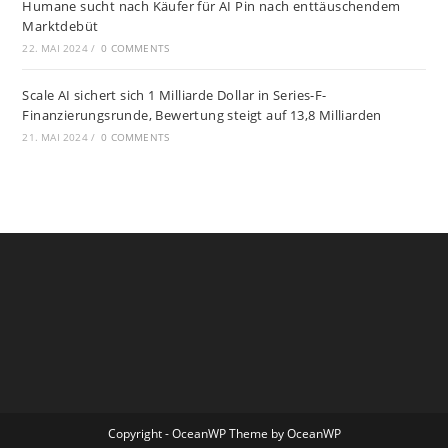
Humane sucht nach Käufer für AI Pin nach enttäuschendem
Marktdebüt
22. MAI 2024
/
0 COMMENTS
Scale AI sichert sich 1 Milliarde Dollar in Series-F-
Finanzierungsrunde, Bewertung steigt auf 13,8 Milliarden
21. MAI 2024
/
0 COMMENTS
Copyright - OceanWP Theme by OceanWP