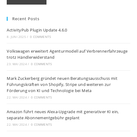
Recent Posts
ActivityPub Plugin Update 4.6.0
8. JUNI 2025
/
0 COMMENTS
Volkswagen erweitert Agenturmodell auf Verbrennerfahrzeuge
trotz Händlerwiderstand
23. MAI 2024
/
0 COMMENTS
Mark Zuckerberg gründet neuen Beratungsausschuss mit
Führungskräften von Shopify, Stripe und weiteren zur
Förderung von KI und Technologie bei Meta
22. MAI 2024
/
0 COMMENTS
Amazon führt neues Alexa-Upgrade mit generativer KI ein,
separate Abonnementgebühr geplant
22. MAI 2024
/
0 COMMENTS