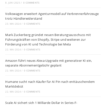
8. JUNI 2025
/
0 COMMENTS
Volkswagen erweitert Agenturmodell auf Verbrennerfahrzeuge
trotz Händlerwiderstand
23. MAI 2024
/
0 COMMENTS
Mark Zuckerberg gründet neuen Beratungsausschuss mit
Führungskräften von Shopify, Stripe und weiteren zur
Förderung von KI und Technologie bei Meta
22. MAI 2024
/
0 COMMENTS
Amazon führt neues Alexa-Upgrade mit generativer KI ein,
separate Abonnementgebühr geplant
22. MAI 2024
/
0 COMMENTS
Humane sucht nach Käufer für AI Pin nach enttäuschendem
Marktdebüt
22. MAI 2024
/
0 COMMENTS
Scale AI sichert sich 1 Milliarde Dollar in Series-F-