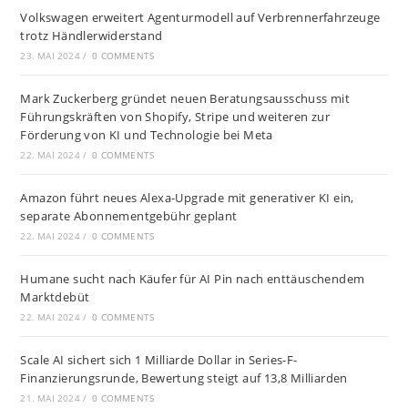
Volkswagen erweitert Agenturmodell auf Verbrennerfahrzeuge
trotz Händlerwiderstand
23. MAI 2024
/
0 COMMENTS
Mark Zuckerberg gründet neuen Beratungsausschuss mit
Führungskräften von Shopify, Stripe und weiteren zur
Förderung von KI und Technologie bei Meta
22. MAI 2024
/
0 COMMENTS
Amazon führt neues Alexa-Upgrade mit generativer KI ein,
separate Abonnementgebühr geplant
22. MAI 2024
/
0 COMMENTS
Humane sucht nach Käufer für AI Pin nach enttäuschendem
Marktdebüt
22. MAI 2024
/
0 COMMENTS
Scale AI sichert sich 1 Milliarde Dollar in Series-F-
Finanzierungsrunde, Bewertung steigt auf 13,8 Milliarden
21. MAI 2024
/
0 COMMENTS