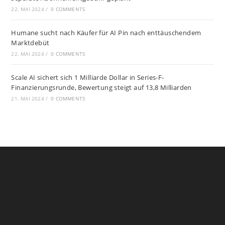
22. MAI 2024
/
0 COMMENTS
Humane sucht nach Käufer für AI Pin nach enttäuschendem
Marktdebüt
22. MAI 2024
/
0 COMMENTS
Scale AI sichert sich 1 Milliarde Dollar in Series-F-
Finanzierungsrunde, Bewertung steigt auf 13,8 Milliarden
21. MAI 2024
/
0 COMMENTS