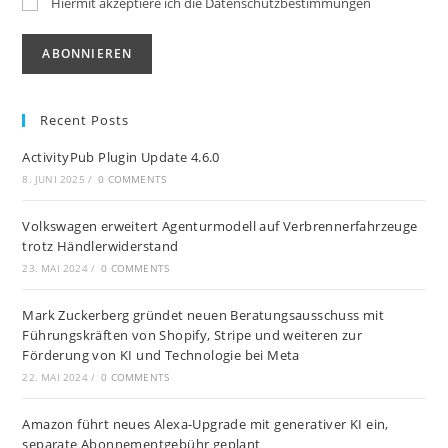
Hiermit akzeptiere ich die Datenschutzbestimmungen
Recent Posts
ActivityPub Plugin Update 4.6.0
8. JUNI 2025
/
0 COMMENTS
Volkswagen erweitert Agenturmodell auf Verbrennerfahrzeuge
trotz Händlerwiderstand
23. MAI 2024
/
0 COMMENTS
Mark Zuckerberg gründet neuen Beratungsausschuss mit
Führungskräften von Shopify, Stripe und weiteren zur
Förderung von KI und Technologie bei Meta
22. MAI 2024
/
0 COMMENTS
Amazon führt neues Alexa-Upgrade mit generativer KI ein,
separate Abonnementgebühr geplant