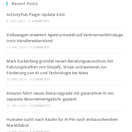
Recent Posts
ActivityPub Plugin Update 4.6.0
8. JUNI 2025
/
0 COMMENTS
Volkswagen erweitert Agenturmodell auf Verbrennerfahrzeuge
trotz Händlerwiderstand
23. MAI 2024
/
0 COMMENTS
Mark Zuckerberg gründet neuen Beratungsausschuss mit
Führungskräften von Shopify, Stripe und weiteren zur
Förderung von KI und Technologie bei Meta
22. MAI 2024
/
0 COMMENTS
Amazon führt neues Alexa-Upgrade mit generativer KI ein,
separate Abonnementgebühr geplant
22. MAI 2024
/
0 COMMENTS
Humane sucht nach Käufer für AI Pin nach enttäuschendem
Marktdebüt
22. MAI 2024
/
0 COMMENTS