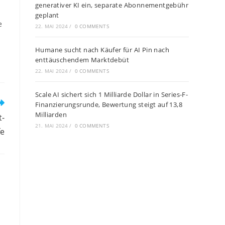
generativer KI ein, separate Abonnementgebühr
geplant
e
22. MAI 2024
/
0 COMMENTS
Humane sucht nach Käufer für AI Pin nach
enttäuschendem Marktdebüt
22. MAI 2024
/
0 COMMENTS
Scale AI sichert sich 1 Milliarde Dollar in Series-F-
Finanzierungsrunde, Bewertung steigt auf 13,8
Milliarden
t-
21. MAI 2024
/
0 COMMENTS
fe