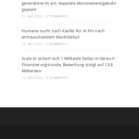
generativer KI ein, separate Abonnementgebühr
geplant
22. MAI 2024
/
0 COMMENTS
Humane sucht nach Käufer für AI Pin nach
enttäuschendem Marktdebüt
22. MAI 2024
/
0 COMMENTS
Scale AI sichert sich 1 Milliarde Dollar in Series-F-
Finanzierungsrunde, Bewertung steigt auf 13,8
Milliarden
21. MAI 2024
/
0 COMMENTS