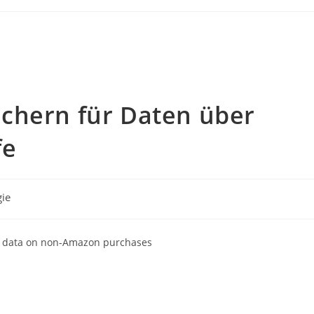
chern für Daten über
fe
gie
r data on non-Amazon purchases