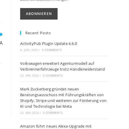
Recent Posts
SA
ActivityPub Plugin Update 4.6.0
8. JUNI 2025
/
0 COMMENTS
Volkswagen erweitert Agenturmodell auf
Verbrennerfahrzeuge trotz Händlerwiderstand
23. MAI 2024
/
0 COMMENTS
Mark Zuckerberg gründet neuen
Beratungsausschuss mit Führungskräften von
Shopify, Stripe und weiteren zur Förderung von
KI und Technologie bei Meta
22. MAI 2024
/
0 COMMENTS
Amazon führt neues Alexa-Upgrade mit