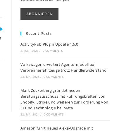
Recent Posts
en
ActivityPub Plugin Update 4.6.0
8. JUNI 2025
/
0 COMMENTS
Volkswagen erweitert Agenturmodell auf
Verbrennerfahrzeuge trotz Händlerwiderstand
23. MAI 2024
/
0 COMMENTS
Mark Zuckerberg gründet neuen
Beratungsausschuss mit Führungskräften von
Shopify, Stripe und weiteren zur Förderung von
KI und Technologie bei Meta
22. MAI 2024
/
0 COMMENTS
Amazon führt neues Alexa-Upgrade mit