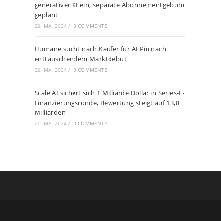
generativer KI ein, separate Abonnementgebühr
geplant
22. MAI 2024
/
0 COMMENTS
Humane sucht nach Käufer für AI Pin nach
enttäuschendem Marktdebüt
22. MAI 2024
/
0 COMMENTS
Scale AI sichert sich 1 Milliarde Dollar in Series-F-
Finanzierungsrunde, Bewertung steigt auf 13,8
Milliarden
21. MAI 2024
/
0 COMMENTS