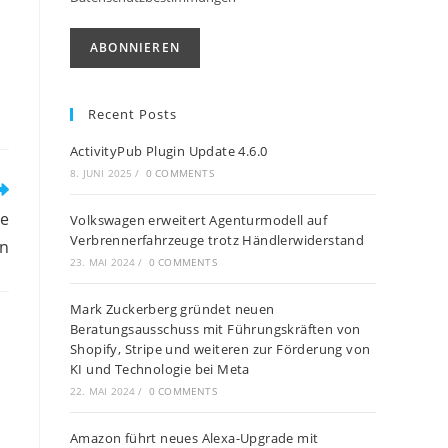
Recent Posts
ActivityPub Plugin Update 4.6.0
8. JUNI 2025
/
0 COMMENTS
ue
Volkswagen erweitert Agenturmodell auf
Verbrennerfahrzeuge trotz Händlerwiderstand
en
23. MAI 2024
/
0 COMMENTS
Mark Zuckerberg gründet neuen
Beratungsausschuss mit Führungskräften von
Shopify, Stripe und weiteren zur Förderung von
KI und Technologie bei Meta
22. MAI 2024
/
0 COMMENTS
Amazon führt neues Alexa-Upgrade mit