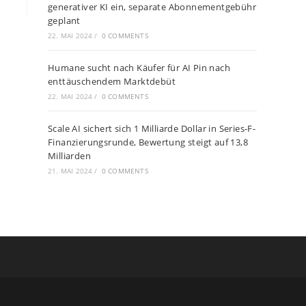
generativer KI ein, separate Abonnementgebühr
geplant
22. MAI 2024
/
0 COMMENTS
Humane sucht nach Käufer für AI Pin nach
enttäuschendem Marktdebüt
22. MAI 2024
/
0 COMMENTS
Scale AI sichert sich 1 Milliarde Dollar in Series-F-
Finanzierungsrunde, Bewertung steigt auf 13,8
Milliarden
21. MAI 2024
/
0 COMMENTS