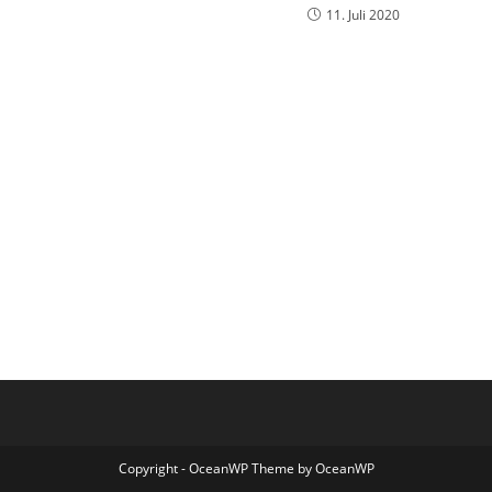
11. Juli 2020
Copyright - OceanWP Theme by OceanWP