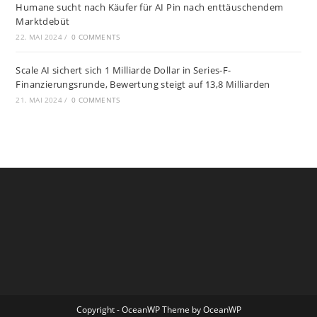
Humane sucht nach Käufer für AI Pin nach enttäuschendem
Marktdebüt
22. MAI 2024
/
0 COMMENTS
Scale AI sichert sich 1 Milliarde Dollar in Series-F-
Finanzierungsrunde, Bewertung steigt auf 13,8 Milliarden
21. MAI 2024
/
0 COMMENTS
Copyright - OceanWP Theme by OceanWP