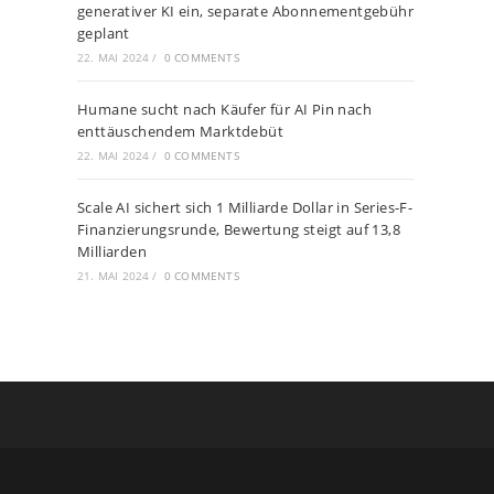
generativer KI ein, separate Abonnementgebühr
geplant
22. MAI 2024
/
0 COMMENTS
Humane sucht nach Käufer für AI Pin nach
enttäuschendem Marktdebüt
22. MAI 2024
/
0 COMMENTS
Scale AI sichert sich 1 Milliarde Dollar in Series-F-
Finanzierungsrunde, Bewertung steigt auf 13,8
Milliarden
21. MAI 2024
/
0 COMMENTS