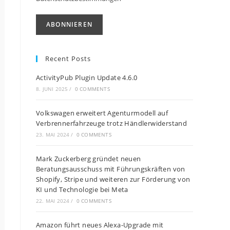
Recent Posts
ActivityPub Plugin Update 4.6.0
8. JUNI 2025
/
0 COMMENTS
Volkswagen erweitert Agenturmodell auf
Verbrennerfahrzeuge trotz Händlerwiderstand
23. MAI 2024
/
0 COMMENTS
Mark Zuckerberg gründet neuen
Beratungsausschuss mit Führungskräften von
Shopify, Stripe und weiteren zur Förderung von
KI und Technologie bei Meta
22. MAI 2024
/
0 COMMENTS
Amazon führt neues Alexa-Upgrade mit