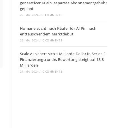
generativer KI ein, separate Abonnementgebühr
geplant
22. MAI 2024
/
0 COMMENTS
Humane sucht nach Käufer für AI Pin nach
enttäuschendem Marktdebüt
22. MAI 2024
/
0 COMMENTS
Scale AI sichert sich 1 Milliarde Dollar in Series-F-
Finanzierungsrunde, Bewertung steigt auf 13,8
Milliarden
21. MAI 2024
/
0 COMMENTS