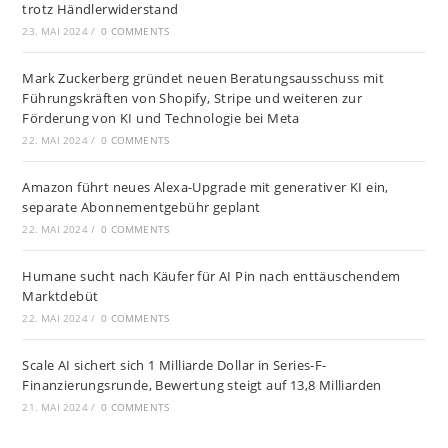
trotz Händlerwiderstand
23. MAI 2024
/
0 COMMENTS
Mark Zuckerberg gründet neuen Beratungsausschuss mit
Führungskräften von Shopify, Stripe und weiteren zur
Förderung von KI und Technologie bei Meta
22. MAI 2024
/
0 COMMENTS
Amazon führt neues Alexa-Upgrade mit generativer KI ein,
separate Abonnementgebühr geplant
22. MAI 2024
/
0 COMMENTS
Humane sucht nach Käufer für AI Pin nach enttäuschendem
Marktdebüt
22. MAI 2024
/
0 COMMENTS
Scale AI sichert sich 1 Milliarde Dollar in Series-F-
Finanzierungsrunde, Bewertung steigt auf 13,8 Milliarden
21. MAI 2024
/
0 COMMENTS