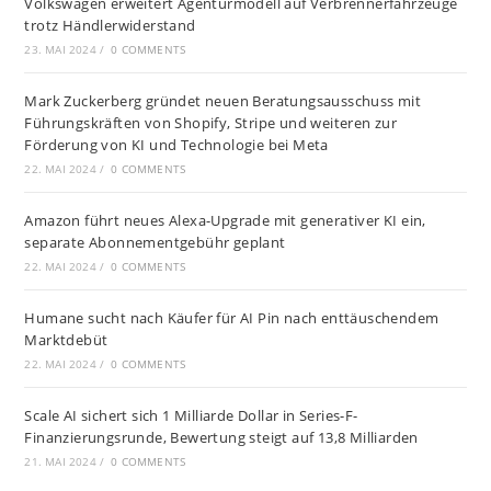
Volkswagen erweitert Agenturmodell auf Verbrennerfahrzeuge
trotz Händlerwiderstand
23. MAI 2024
/
0 COMMENTS
Mark Zuckerberg gründet neuen Beratungsausschuss mit
Führungskräften von Shopify, Stripe und weiteren zur
Förderung von KI und Technologie bei Meta
22. MAI 2024
/
0 COMMENTS
Amazon führt neues Alexa-Upgrade mit generativer KI ein,
separate Abonnementgebühr geplant
22. MAI 2024
/
0 COMMENTS
Humane sucht nach Käufer für AI Pin nach enttäuschendem
Marktdebüt
22. MAI 2024
/
0 COMMENTS
Scale AI sichert sich 1 Milliarde Dollar in Series-F-
Finanzierungsrunde, Bewertung steigt auf 13,8 Milliarden
21. MAI 2024
/
0 COMMENTS