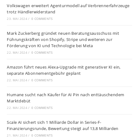
Volkswagen erweitert Agenturmodell auf Verbrennerfahrzeuge
trotz Händlerwiderstand
23. MAI 2024
/
0 COMMENTS
Mark Zuckerberg gründet neuen Beratungsausschuss mit
Führungskräften von Shopify, Stripe und weiteren zur
Förderung von KI und Technologie bei Meta
22. MAI 2024
/
0 COMMENTS
Amazon führt neues Alexa-Upgrade mit generativer KI ein,
separate Abonnementgebühr geplant
22. MAI 2024
/
0 COMMENTS
Humane sucht nach Käufer für AI Pin nach enttäuschendem
Marktdebüt
22. MAI 2024
/
0 COMMENTS
Scale AI sichert sich 1 Milliarde Dollar in Series-F-
Finanzierungsrunde, Bewertung steigt auf 13,8 Milliarden
21. MAI 2024
/
0 COMMENTS