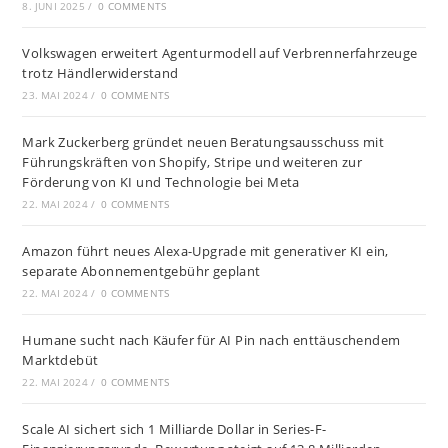
8. JUNI 2025
/
0 COMMENTS
Volkswagen erweitert Agenturmodell auf Verbrennerfahrzeuge
trotz Händlerwiderstand
23. MAI 2024
/
0 COMMENTS
Mark Zuckerberg gründet neuen Beratungsausschuss mit
Führungskräften von Shopify, Stripe und weiteren zur
Förderung von KI und Technologie bei Meta
22. MAI 2024
/
0 COMMENTS
Amazon führt neues Alexa-Upgrade mit generativer KI ein,
separate Abonnementgebühr geplant
22. MAI 2024
/
0 COMMENTS
Humane sucht nach Käufer für AI Pin nach enttäuschendem
Marktdebüt
22. MAI 2024
/
0 COMMENTS
Scale AI sichert sich 1 Milliarde Dollar in Series-F-