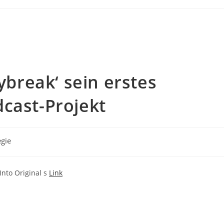
aybreak‘ sein erstes
cast-Projekt
egie
 Into Original s
Link