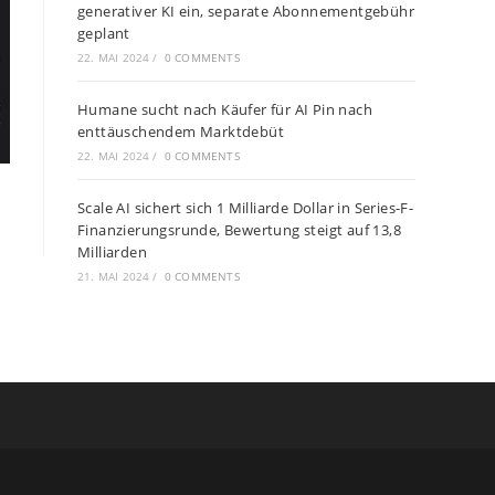
generativer KI ein, separate Abonnementgebühr
geplant
22. MAI 2024
/
0 COMMENTS
Humane sucht nach Käufer für AI Pin nach
enttäuschendem Marktdebüt
22. MAI 2024
/
0 COMMENTS
Scale AI sichert sich 1 Milliarde Dollar in Series-F-
Finanzierungsrunde, Bewertung steigt auf 13,8
Milliarden
21. MAI 2024
/
0 COMMENTS