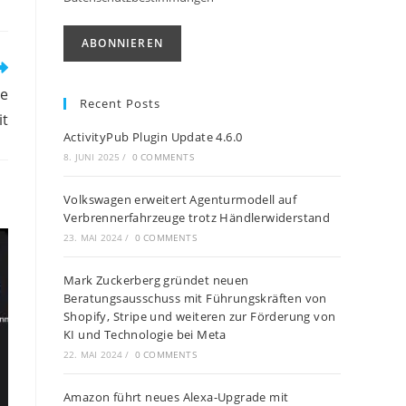
de
Recent Posts
it
ActivityPub Plugin Update 4.6.0
8. JUNI 2025
/
0 COMMENTS
Volkswagen erweitert Agenturmodell auf
Verbrennerfahrzeuge trotz Händlerwiderstand
23. MAI 2024
/
0 COMMENTS
Mark Zuckerberg gründet neuen
Beratungsausschuss mit Führungskräften von
Shopify, Stripe und weiteren zur Förderung von
KI und Technologie bei Meta
22. MAI 2024
/
0 COMMENTS
Amazon führt neues Alexa-Upgrade mit