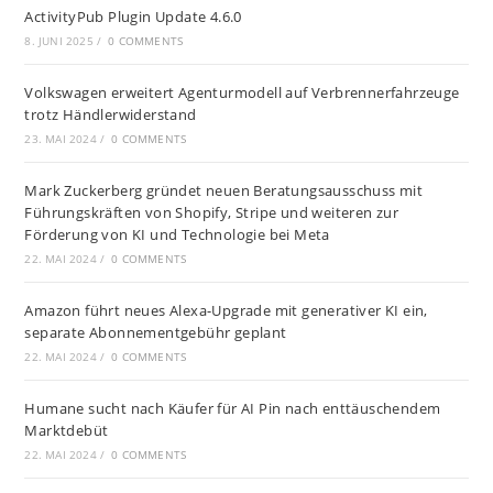
ActivityPub Plugin Update 4.6.0
8. JUNI 2025
/
0 COMMENTS
Volkswagen erweitert Agenturmodell auf Verbrennerfahrzeuge
trotz Händlerwiderstand
23. MAI 2024
/
0 COMMENTS
Mark Zuckerberg gründet neuen Beratungsausschuss mit
Führungskräften von Shopify, Stripe und weiteren zur
Förderung von KI und Technologie bei Meta
22. MAI 2024
/
0 COMMENTS
Amazon führt neues Alexa-Upgrade mit generativer KI ein,
separate Abonnementgebühr geplant
22. MAI 2024
/
0 COMMENTS
Humane sucht nach Käufer für AI Pin nach enttäuschendem
Marktdebüt
22. MAI 2024
/
0 COMMENTS