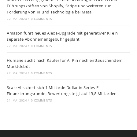
Führungskräften von Shopify, Stripe und weiteren zur
Förderung von KI und Technologie bei Meta
22. MAI 2024
/
0 COMMENTS
Amazon führt neues Alexa-Upgrade mit generativer KI ein,
separate Abonnementgebühr geplant
22. MAI 2024
/
0 COMMENTS
Humane sucht nach Käufer für AI Pin nach enttäuschendem
Marktdebüt
22. MAI 2024
/
0 COMMENTS
Scale AI sichert sich 1 Milliarde Dollar in Series-F-
Finanzierungsrunde, Bewertung steigt auf 13,8 Milliarden
21. MAI 2024
/
0 COMMENTS