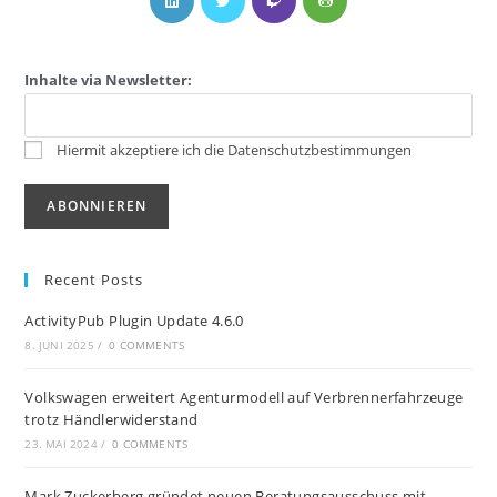
Inhalte via Newsletter:
Hiermit akzeptiere ich die Datenschutzbestimmungen
Recent Posts
ActivityPub Plugin Update 4.6.0
8. JUNI 2025
/
0 COMMENTS
Volkswagen erweitert Agenturmodell auf Verbrennerfahrzeuge
trotz Händlerwiderstand
23. MAI 2024
/
0 COMMENTS
Mark Zuckerberg gründet neuen Beratungsausschuss mit