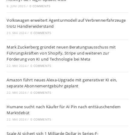
8. JUNI 2025
/
0 COMMENTS
Volkswagen erweitert Agenturmodell auf Verbrennerfahrzeuge
trotz Händlerwiderstand
23. MAI 2024
/
0 COMMENTS
Mark Zuckerberg gründet neuen Beratungsausschuss mit
Führungskräften von Shopify, Stripe und weiteren zur
Förderung von KI und Technologie bei Meta
22. MAI 2024
/
0 COMMENTS
Amazon führt neues Alexa-Upgrade mit generativer KI ein,
separate Abonnementgebühr geplant
22. MAI 2024
/
0 COMMENTS
Humane sucht nach Käufer für AI Pin nach enttäuschendem
Marktdebüt
22. MAI 2024
/
0 COMMENTS
Scale AI sichert sich 1 Milliarde Dollar in Series-F-