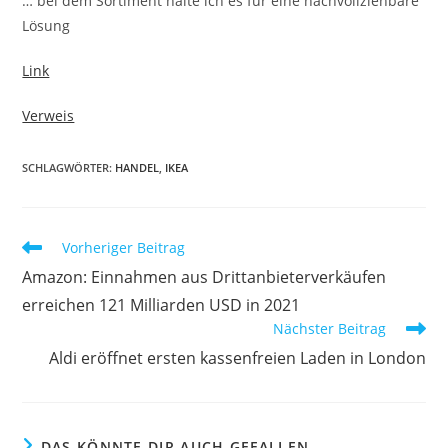
… bei dem Sortiment halte ich es für eine nachvollziehbare
Lösung
Link
Verweis
SCHLAGWÖRTER:
HANDEL
,
IKEA
Vorheriger Beitrag
Amazon: Einnahmen aus Drittanbieterverkäufen
erreichen 121 Milliarden USD in 2021
Nächster Beitrag
Aldi eröffnet ersten kassenfreien Laden in London
DAS KÖNNTE DIR AUCH GEFALLEN