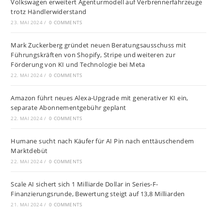
Volkswagen erweitert Agenturmodell auf Verbrennerfahrzeuge
trotz Händlerwiderstand
23. MAI 2024
/
0 COMMENTS
Mark Zuckerberg gründet neuen Beratungsausschuss mit
Führungskräften von Shopify, Stripe und weiteren zur
Förderung von KI und Technologie bei Meta
22. MAI 2024
/
0 COMMENTS
Amazon führt neues Alexa-Upgrade mit generativer KI ein,
separate Abonnementgebühr geplant
22. MAI 2024
/
0 COMMENTS
Humane sucht nach Käufer für AI Pin nach enttäuschendem
Marktdebüt
22. MAI 2024
/
0 COMMENTS
Scale AI sichert sich 1 Milliarde Dollar in Series-F-
Finanzierungsrunde, Bewertung steigt auf 13,8 Milliarden
21. MAI 2024
/
0 COMMENTS