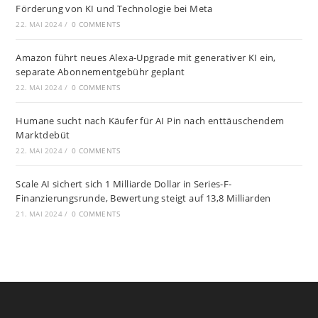
Förderung von KI und Technologie bei Meta
22. MAI 2024
/
0 COMMENTS
Amazon führt neues Alexa-Upgrade mit generativer KI ein,
separate Abonnementgebühr geplant
22. MAI 2024
/
0 COMMENTS
Humane sucht nach Käufer für AI Pin nach enttäuschendem
Marktdebüt
22. MAI 2024
/
0 COMMENTS
Scale AI sichert sich 1 Milliarde Dollar in Series-F-
Finanzierungsrunde, Bewertung steigt auf 13,8 Milliarden
21. MAI 2024
/
0 COMMENTS