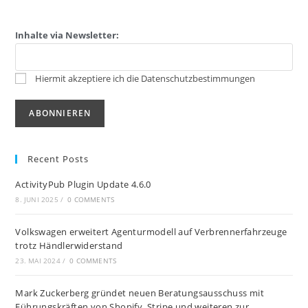
Inhalte via Newsletter:
Hiermit akzeptiere ich die Datenschutzbestimmungen
Recent Posts
ActivityPub Plugin Update 4.6.0
8. JUNI 2025
/
0 COMMENTS
Volkswagen erweitert Agenturmodell auf Verbrennerfahrzeuge
trotz Händlerwiderstand
23. MAI 2024
/
0 COMMENTS
Mark Zuckerberg gründet neuen Beratungsausschuss mit
Führungskräften von Shopify, Stripe und weiteren zur