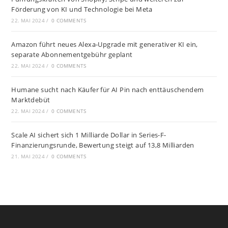
Förderung von KI und Technologie bei Meta
22. MAI 2024
/
0 COMMENTS
Amazon führt neues Alexa-Upgrade mit generativer KI ein,
separate Abonnementgebühr geplant
22. MAI 2024
/
0 COMMENTS
Humane sucht nach Käufer für AI Pin nach enttäuschendem
Marktdebüt
22. MAI 2024
/
0 COMMENTS
Scale AI sichert sich 1 Milliarde Dollar in Series-F-
Finanzierungsrunde, Bewertung steigt auf 13,8 Milliarden
21. MAI 2024
/
0 COMMENTS