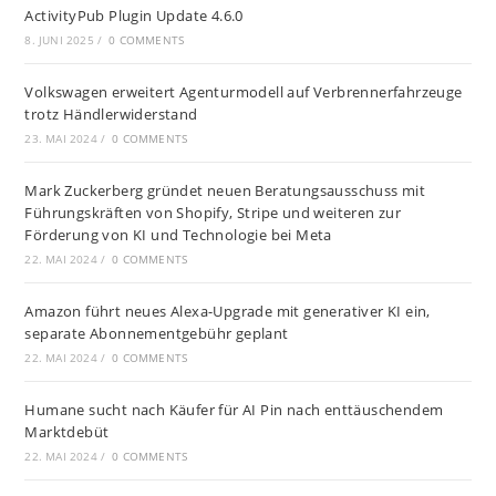
ActivityPub Plugin Update 4.6.0
8. JUNI 2025
/
0 COMMENTS
Volkswagen erweitert Agenturmodell auf Verbrennerfahrzeuge
trotz Händlerwiderstand
23. MAI 2024
/
0 COMMENTS
Mark Zuckerberg gründet neuen Beratungsausschuss mit
Führungskräften von Shopify, Stripe und weiteren zur
Förderung von KI und Technologie bei Meta
22. MAI 2024
/
0 COMMENTS
Amazon führt neues Alexa-Upgrade mit generativer KI ein,
separate Abonnementgebühr geplant
22. MAI 2024
/
0 COMMENTS
Humane sucht nach Käufer für AI Pin nach enttäuschendem
Marktdebüt
22. MAI 2024
/
0 COMMENTS