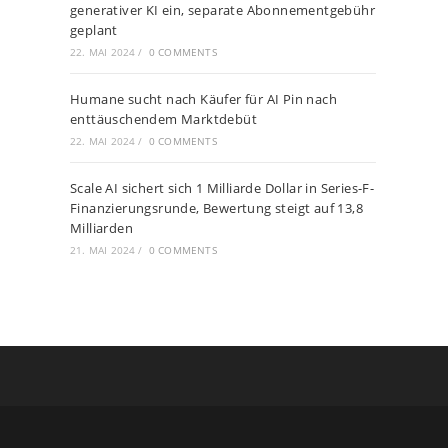
generativer KI ein, separate Abonnementgebühr
geplant
22. MAI 2024
/
0 COMMENTS
Humane sucht nach Käufer für AI Pin nach
enttäuschendem Marktdebüt
22. MAI 2024
/
0 COMMENTS
Scale AI sichert sich 1 Milliarde Dollar in Series-F-
Finanzierungsrunde, Bewertung steigt auf 13,8
Milliarden
21. MAI 2024
/
0 COMMENTS