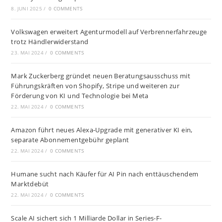
8. JUNI 2025
/
0 COMMENTS
Volkswagen erweitert Agenturmodell auf Verbrennerfahrzeuge
trotz Händlerwiderstand
23. MAI 2024
/
0 COMMENTS
Mark Zuckerberg gründet neuen Beratungsausschuss mit
Führungskräften von Shopify, Stripe und weiteren zur
Förderung von KI und Technologie bei Meta
22. MAI 2024
/
0 COMMENTS
Amazon führt neues Alexa-Upgrade mit generativer KI ein,
separate Abonnementgebühr geplant
22. MAI 2024
/
0 COMMENTS
Humane sucht nach Käufer für AI Pin nach enttäuschendem
Marktdebüt
22. MAI 2024
/
0 COMMENTS
Scale AI sichert sich 1 Milliarde Dollar in Series-F-