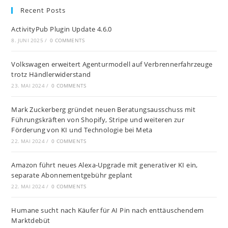
Recent Posts
ActivityPub Plugin Update 4.6.0
8. JUNI 2025
/
0 COMMENTS
Volkswagen erweitert Agenturmodell auf Verbrennerfahrzeuge
trotz Händlerwiderstand
23. MAI 2024
/
0 COMMENTS
Mark Zuckerberg gründet neuen Beratungsausschuss mit
Führungskräften von Shopify, Stripe und weiteren zur
Förderung von KI und Technologie bei Meta
22. MAI 2024
/
0 COMMENTS
Amazon führt neues Alexa-Upgrade mit generativer KI ein,
separate Abonnementgebühr geplant
22. MAI 2024
/
0 COMMENTS
Humane sucht nach Käufer für AI Pin nach enttäuschendem
Marktdebüt