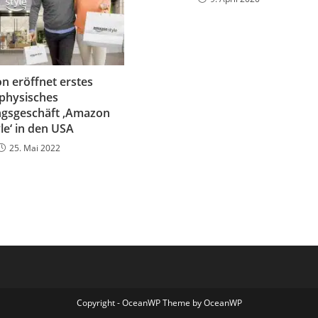
 eröffnet erstes
physisches
ngsgeschäft ‚Amazon
le‘ in den USA
25. Mai 2022
Copyright - OceanWP Theme by OceanWP