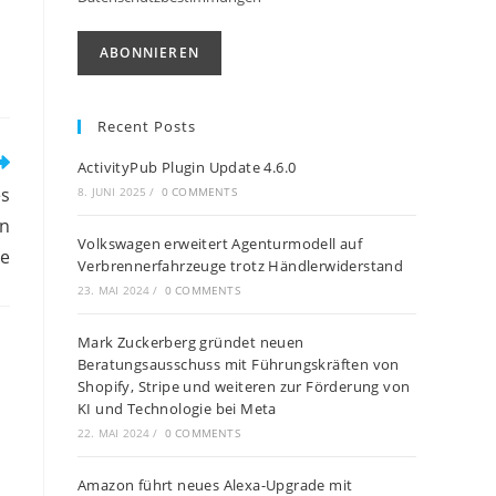
Recent Posts
ActivityPub Plugin Update 4.6.0
es
8. JUNI 2025
/
0 COMMENTS
on
Volkswagen erweitert Agenturmodell auf
ie
Verbrennerfahrzeuge trotz Händlerwiderstand
23. MAI 2024
/
0 COMMENTS
Mark Zuckerberg gründet neuen
Beratungsausschuss mit Führungskräften von
Shopify, Stripe und weiteren zur Förderung von
KI und Technologie bei Meta
22. MAI 2024
/
0 COMMENTS
Amazon führt neues Alexa-Upgrade mit