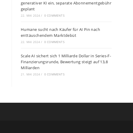
generativer KI ein, separate Abonnementgebühr
geplant
22. MAI 2024
/
0 COMMENTS
Humane sucht nach Käufer für AI Pin nach
enttäuschendem Marktdebüt
22. MAI 2024
/
0 COMMENTS
Scale AI sichert sich 1 Milliarde Dollar in Series-F-
Finanzierungsrunde, Bewertung steigt auf 13,8
Milliarden
21. MAI 2024
/
0 COMMENTS