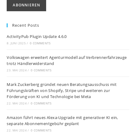
Recent Posts
ActivityPub Plugin Update 4.6.0
8. JUNI 2025
/
0 COMMENTS
Volkswagen erweitert Agenturmodell auf Verbrennerfahrzeuge
trotz Händlerwiderstand
23. MAI 2024
/
0 COMMENTS
Mark Zuckerberg gründet neuen Beratungsausschuss mit
Führungskräften von Shopify, Stripe und weiteren zur
Förderung von KI und Technologie bei Meta
22. MAI 2024
/
0 COMMENTS
Amazon führt neues Alexa-Upgrade mit generativer KI ein,
separate Abonnementgebühr geplant
22. MAI 2024
/
0 COMMENTS