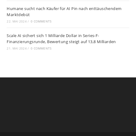
Humane sucht nach Käufer für AI Pin nach enttäuschendem
Marktdebüt
22. MAI 2024
/
0 COMMENTS
Scale AI sichert sich 1 Milliarde Dollar in Series-F-
Finanzierungsrunde, Bewertung steigt auf 13,8 Milliarden
21. MAI 2024
/
0 COMMENTS