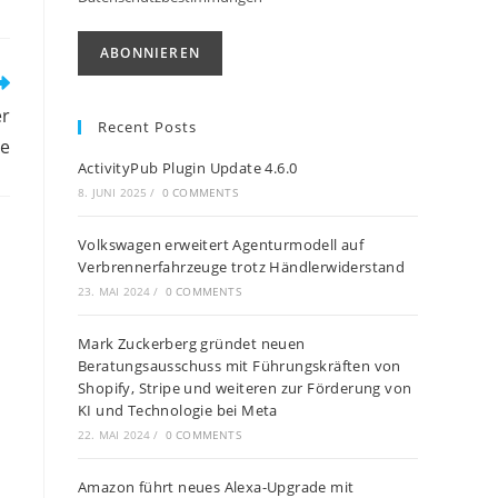
er
Recent Posts
ie
ActivityPub Plugin Update 4.6.0
8. JUNI 2025
/
0 COMMENTS
Volkswagen erweitert Agenturmodell auf
Verbrennerfahrzeuge trotz Händlerwiderstand
23. MAI 2024
/
0 COMMENTS
Mark Zuckerberg gründet neuen
Beratungsausschuss mit Führungskräften von
Shopify, Stripe und weiteren zur Förderung von
KI und Technologie bei Meta
22. MAI 2024
/
0 COMMENTS
Amazon führt neues Alexa-Upgrade mit