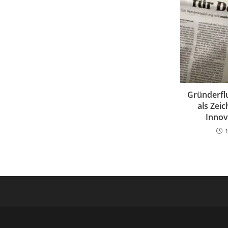
Gründerfl
als Zei
Innov