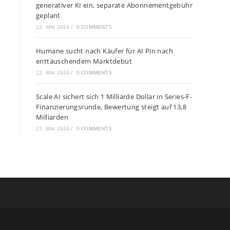
generativer KI ein, separate Abonnementgebühr
geplant
22. MAI 2024
/
0 COMMENTS
Humane sucht nach Käufer für AI Pin nach
enttäuschendem Marktdebüt
22. MAI 2024
/
0 COMMENTS
Scale AI sichert sich 1 Milliarde Dollar in Series-F-
Finanzierungsrunde, Bewertung steigt auf 13,8
Milliarden
21. MAI 2024
/
0 COMMENTS