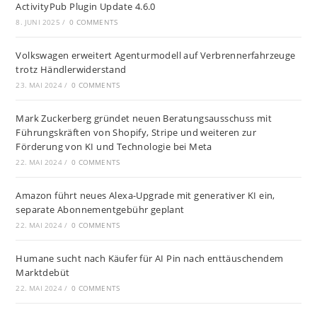
ActivityPub Plugin Update 4.6.0
8. JUNI 2025
/
0 COMMENTS
Volkswagen erweitert Agenturmodell auf Verbrennerfahrzeuge
trotz Händlerwiderstand
23. MAI 2024
/
0 COMMENTS
Mark Zuckerberg gründet neuen Beratungsausschuss mit
Führungskräften von Shopify, Stripe und weiteren zur
Förderung von KI und Technologie bei Meta
22. MAI 2024
/
0 COMMENTS
Amazon führt neues Alexa-Upgrade mit generativer KI ein,
separate Abonnementgebühr geplant
22. MAI 2024
/
0 COMMENTS
Humane sucht nach Käufer für AI Pin nach enttäuschendem
Marktdebüt
22. MAI 2024
/
0 COMMENTS