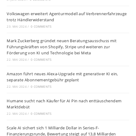
Volkswagen erweitert Agenturmodell auf Verbrennerfahrzeuge
trotz Händlerwiderstand
23. MAI 2024
/
0 COMMENTS
Mark Zuckerberg gründet neuen Beratungsausschuss mit
Führungskräften von Shopify, Stripe und weiteren zur
Förderung von KI und Technologie bei Meta
22. MAI 2024
/
0 COMMENTS
Amazon führt neues Alexa-Upgrade mit generativer KI ein,
separate Abonnementgebühr geplant
22. MAI 2024
/
0 COMMENTS
Humane sucht nach Käufer für AI Pin nach enttäuschendem
Marktdebüt
22. MAI 2024
/
0 COMMENTS
Scale AI sichert sich 1 Milliarde Dollar in Series-F-
Finanzierungsrunde, Bewertung steigt auf 13,8 Milliarden