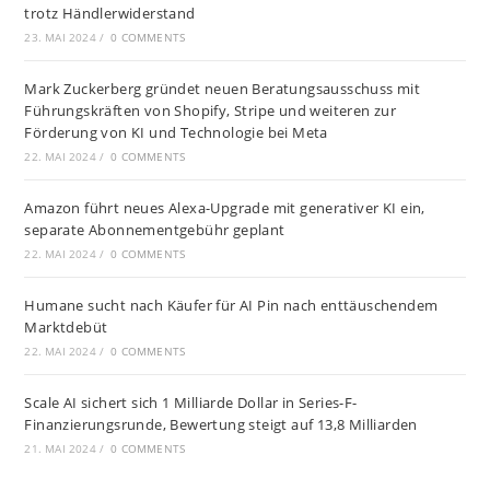
trotz Händlerwiderstand
23. MAI 2024
/
0 COMMENTS
Mark Zuckerberg gründet neuen Beratungsausschuss mit
Führungskräften von Shopify, Stripe und weiteren zur
Förderung von KI und Technologie bei Meta
22. MAI 2024
/
0 COMMENTS
Amazon führt neues Alexa-Upgrade mit generativer KI ein,
separate Abonnementgebühr geplant
22. MAI 2024
/
0 COMMENTS
Humane sucht nach Käufer für AI Pin nach enttäuschendem
Marktdebüt
22. MAI 2024
/
0 COMMENTS
Scale AI sichert sich 1 Milliarde Dollar in Series-F-
Finanzierungsrunde, Bewertung steigt auf 13,8 Milliarden
21. MAI 2024
/
0 COMMENTS