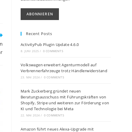
Recent Posts
en
ActivityPub Plugin Update 4.6.0
ar
8. JUNI 2025
/
0 COMMENTS
Volkswagen erweitert Agenturmodell auf
Verbrennerfahrzeuge trotz Händlerwiderstand
23. MAI 2024
/
0 COMMENTS
Mark Zuckerberg gründet neuen
Beratungsausschuss mit Führungskräften von
Shopify, Stripe und weiteren zur Förderung von
KI und Technologie bei Meta
22. MAI 2024
/
0 COMMENTS
Amazon führt neues Alexa-Upgrade mit