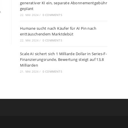
generativer KI ein, separate Abonnementgebühr
geplant
22. MAI 2024
/
0 COMMENTS
Humane sucht nach Käufer für AI Pin nach
enttäuschendem Marktdebüt
22. MAI 2024
/
0 COMMENTS
Scale AI sichert sich 1 Milliarde Dollar in Series-F-
Finanzierungsrunde, Bewertung steigt auf 13,8
Milliarden
21. MAI 2024
/
0 COMMENTS