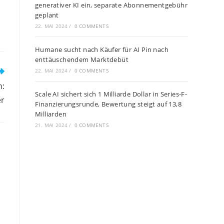
generativer KI ein, separate Abonnementgebühr
geplant
22. MAI 2024
/
0 COMMENTS
Humane sucht nach Käufer für AI Pin nach
enttäuschendem Marktdebüt
22. MAI 2024
/
0 COMMENTS
n:
Scale AI sichert sich 1 Milliarde Dollar in Series-F-
er
Finanzierungsrunde, Bewertung steigt auf 13,8
Milliarden
21. MAI 2024
/
0 COMMENTS