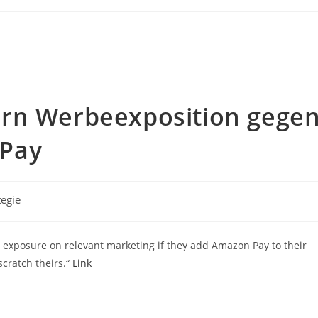
ern Werbeexposition gege
Pay
tegie
e exposure on relevant marketing if they add Amazon Pay to their
scratch theirs.“
Link