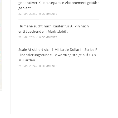
generativer KI ein, separate Abonnementgebühr
geplant
22. MAI 2024
/
0 COMMENTS
Humane sucht nach Käufer für AI Pin nach
enttäuschendem Marktdebüt
22. MAI 2024
/
0 COMMENTS
Scale AI sichert sich 1 Milliarde Dollar in Series-F-
Finanzierungsrunde, Bewertung steigt auf 13,8
Milliarden
21. MAI 2024
/
0 COMMENTS