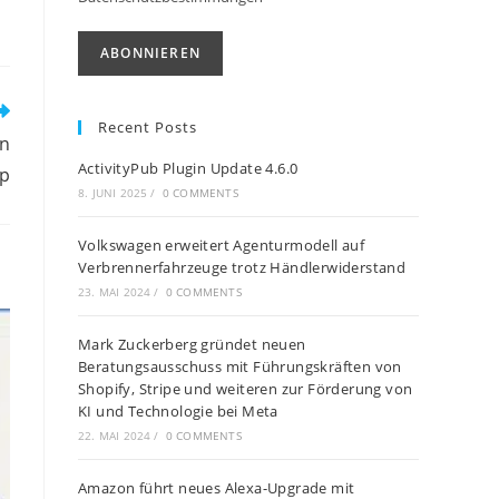
Recent Posts
ln
ActivityPub Plugin Update 4.6.0
pp
8. JUNI 2025
/
0 COMMENTS
Volkswagen erweitert Agenturmodell auf
Verbrennerfahrzeuge trotz Händlerwiderstand
23. MAI 2024
/
0 COMMENTS
Mark Zuckerberg gründet neuen
Beratungsausschuss mit Führungskräften von
Shopify, Stripe und weiteren zur Förderung von
KI und Technologie bei Meta
22. MAI 2024
/
0 COMMENTS
Amazon führt neues Alexa-Upgrade mit