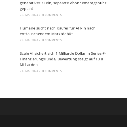
generativer KI ein, separate Abonnementgebühr
geplant
22. MAI 2024
/
0 COMMENTS
Humane sucht nach Käufer für AI Pin nach
enttäuschendem Marktdebüt
22. MAI 2024
/
0 COMMENTS
Scale AI sichert sich 1 Milliarde Dollar in Series-F-
Finanzierungsrunde, Bewertung steigt auf 13,8
Milliarden
21. MAI 2024
/
0 COMMENTS