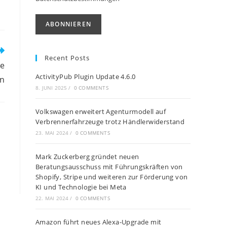
Recent Posts
be
ActivityPub Plugin Update 4.6.0
on
8. JUNI 2025
/
0 COMMENTS
Volkswagen erweitert Agenturmodell auf
Verbrennerfahrzeuge trotz Händlerwiderstand
23. MAI 2024
/
0 COMMENTS
Mark Zuckerberg gründet neuen
Beratungsausschuss mit Führungskräften von
Shopify, Stripe und weiteren zur Förderung von
KI und Technologie bei Meta
22. MAI 2024
/
0 COMMENTS
Amazon führt neues Alexa-Upgrade mit